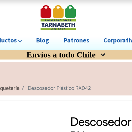
uctos ⌵
Blog
Patrones
Corporat
Envíos a todo Chile
aquetería
Descosedor Plástico RX042
Descosedor 