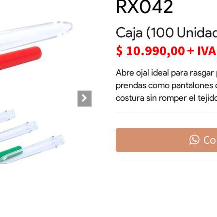
RX042
Caja (100 Unida
$
10.990,00
+ IVA
Abre ojal ideal para rasgar 
prendas como pantalones o 
costura sin romper el tejid
Co