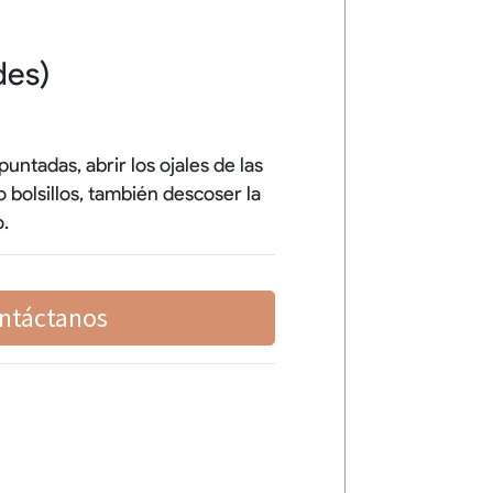
des)
puntadas, abrir los ojales de las
bolsillos, también descoser la
o.
ntáctanos