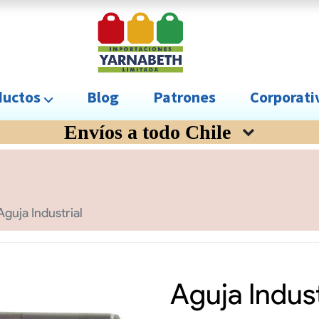
uctos ⌵
Blog
Patrones
Corporat
Envíos a todo Chile
Aguja Industrial
Aguja Indust