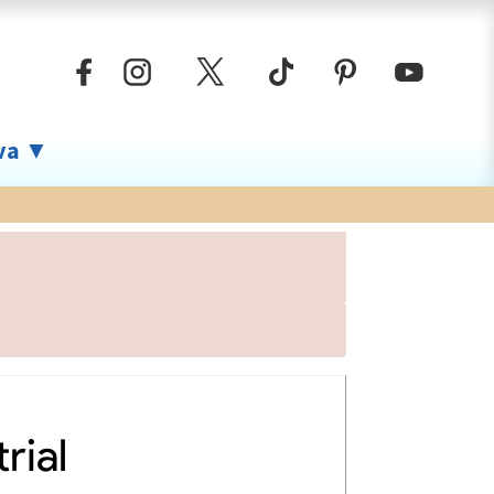
iva ▼
rial