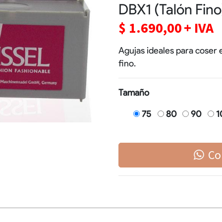
DBX1 (Talón Fino
$
1.690,00
+ IVA
Agujas ideales para coser 
fino.
Tamaño
75
80
90
1
Co