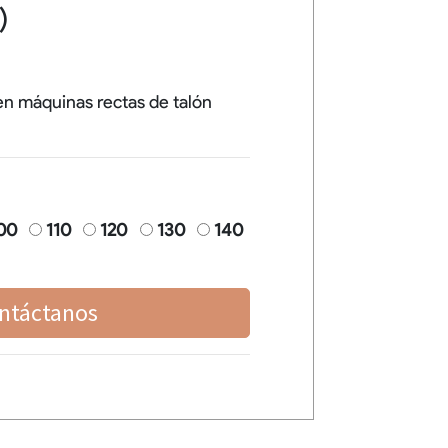
)
en máquinas rectas de talón
00
110
120
130
140
ntáctanos