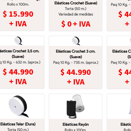
Elásticas Crochet (Suave)
Rollo x 100m.
Paq 10 Kg. -
Torta (50 m.)
$
15.990
$
4
Variedad de medidas
+ IVA
$
0
+ IVA
+
lásticas Crochet 3,5 cm.
Elásticas Crochet 3 cm.
Elásticas 
(Suave)
(Suave)
(S
q 10 Kg. - 632 m. (aprox.)
Paq 10 Kg. - 735 m. (aprox.)
Paq 10 Kg. -
$
44.990
$
44.990
$
4
+ IVA
+ IVA
+
Elásticas Telar (Dura)
Elásticas Rayón
Elásti
Torta (50 m.)
Rollo x 100m.
Roll