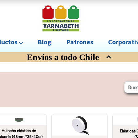
uctos ⌵
Blog
Patrones
Corporat
Envíos a todo Chile
Huincha elástica de
Elásticas 
picería (48mm.*35-40g.)
(S