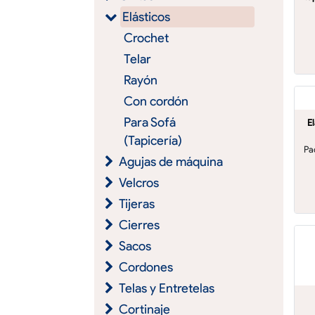
Elásticos
Crochet
Telar
Rayón
Con cordón
Para Sofá
E
(Tapicería)
Pa
Agujas de máquina
Velcros
Tijeras
Cierres
Sacos
Cordones
Telas y Entretelas
Cortinaje