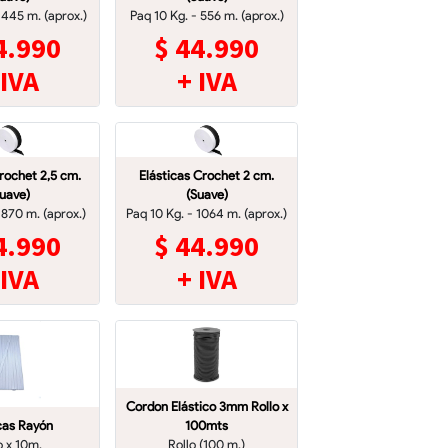
 445 m. (aprox.)
Paq 10 Kg. - 556 m. (aprox.)
4.990
$
44.990
 IVA
+ IVA
Crochet 2,5 cm.
Elásticas Crochet 2 cm.
uave)
(Suave)
 870 m. (aprox.)
Paq 10 Kg. - 1064 m. (aprox.)
4.990
$
44.990
 IVA
+ IVA
Cordon Elástico 3mm Rollo x
cas Rayón
100mts
o x 10m.
Rollo (100 m.)