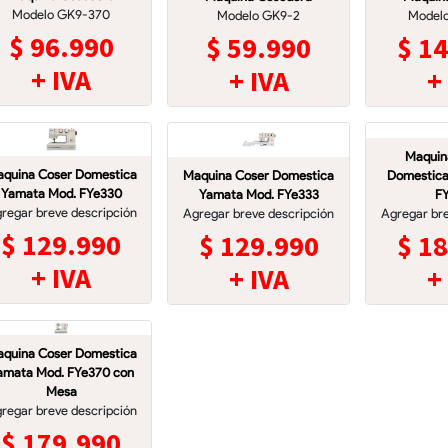
Modelo GK9-370
Modelo GK9-2
Model
$
96.990
$
59.990
$
14
+ IVA
+ IVA
+
Maquin
quina Coser Domestica
Maquina Coser Domestica
Domestica
Yamata Mod. FYe330
Yamata Mod. FYe333
F
regar breve descripción
Agregar breve descripción
Agregar bre
$
129.990
$
129.990
$
18
+ IVA
+ IVA
+
quina Coser Domestica
amata Mod. FYe370 con
Mesa
regar breve descripción
$
179.990