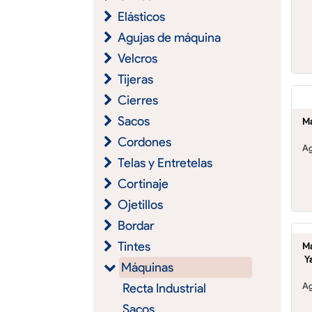
Elásticos
Agujas de máquina
Velcros
Tijeras
Cierres
Sacos
Ma
Cordones
Ag
Telas y Entretelas
Cortinaje
Ojetillos
Bordar
Tintes
Ma
Y
Máquinas
Ag
Recta Industrial
Sacos