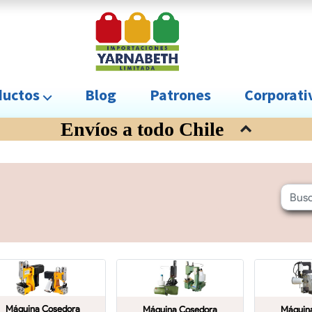
uctos ⌵
Blog
Patrones
Corporat
Envíos a todo Chile
Máquina Cosedora
Máquina Cosedora
Máquin