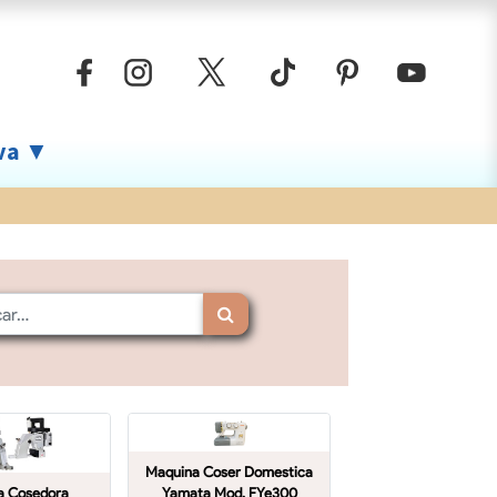
iva ▼
Maquina Coser Domestica
a Cosedora
Yamata Mod. FYe300