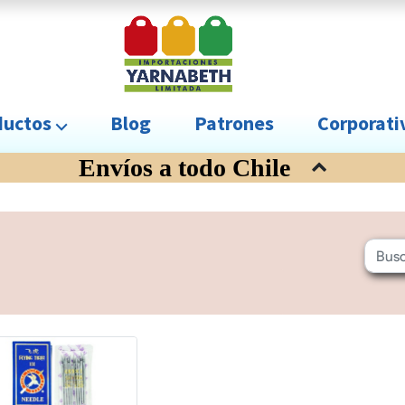
uctos ⌵
Blog
Patrones
Corporat
Envíos a todo Chile