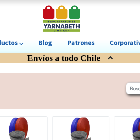
uctos ⌵
Blog
Patrones
Corporat
Envíos a todo Chile