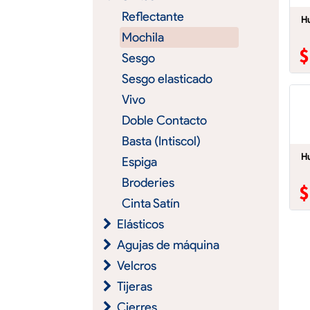
Reflectante
Hu
Mochila
Sesgo
Sesgo elasticado
Vivo
Doble Contacto
Basta (Intiscol)
Hu
Espiga
Broderies
Cinta Satín
Elásticos
Agujas de máquina
Velcros
Tijeras
Cierres