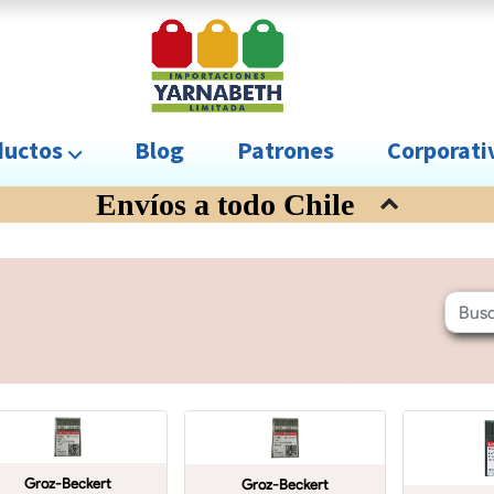
uctos ⌵
Blog
Patrones
Corporat
Envíos a todo Chile
Groz-Beckert
Groz-Beckert