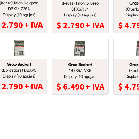
(Recta) Talón Delgado
(Recta) Talon Grueso
Groz
DBX1/1738A
DPX5/134
(Overl
Display (10 agujas)
Display (10 agujas)
Display
$
2.790
+ IVA
$
2.790
+ IVA
$
4.7
Groz-Beckert
Groz-Beckert
Groz
(Bordadora) DBXK5
149X5/TVX5
(Rect
Display (10 agujas)
Display (10 agujas)
Display
$
2.790
+ IVA
$
6.490
+ IVA
$
4.7