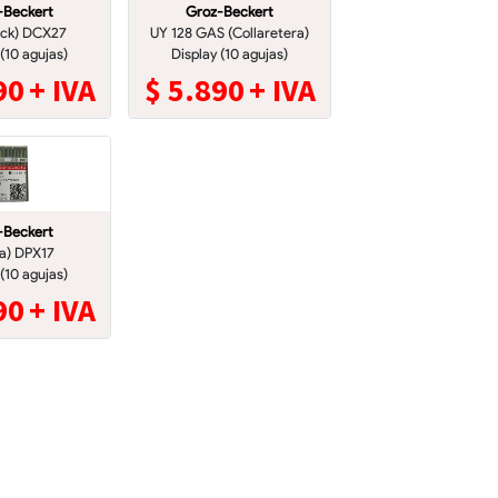
-Beckert
Groz-Beckert
ock) DCX27
UY 128 GAS (Collaretera)
 (10 agujas)
Display (10 agujas)
90
+ IVA
$
5.890
+ IVA
-Beckert
a) DPX17
 (10 agujas)
90
+ IVA