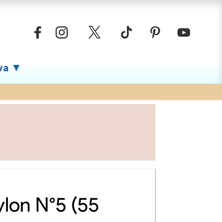
iva ▼
ylon N°5 (55