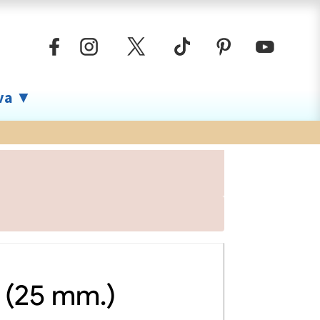
iva ▼
 (25 mm.)