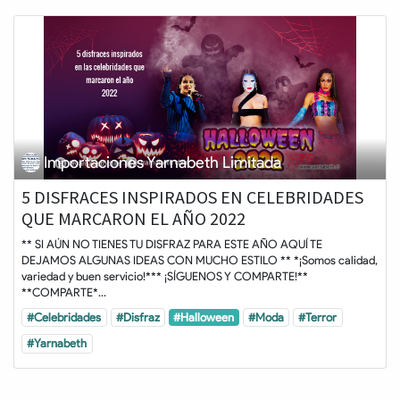
Importaciones Yarnabeth Limitada
5 DISFRACES INSPIRADOS EN CELEBRIDADES
QUE MARCARON EL AÑO 2022
** SI AÚN NO TIENES TU DISFRAZ PARA ESTE AÑO AQUÍ TE
DEJAMOS ALGUNAS IDEAS CON MUCHO ESTILO ** *¡Somos calidad,
variedad y buen servicio!*** ¡SÍGUENOS Y COMPARTE!**
**COMPARTE*...
#Celebridades
#Disfraz
#Halloween
#Moda
#Terror
#Yarnabeth