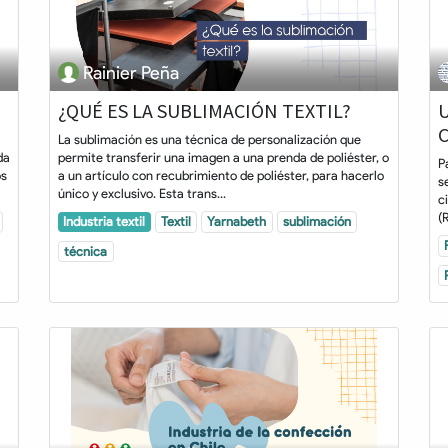
Rainier Peña
¿QUÉ ES LA SUBLIMACIÓN TEXTIL?
U
La sublimación es una técnica de personalización que
da
permite transferir una imagen a una prenda de poliéster, o
P
os
a un artículo con recubrimiento de poliéster, para hacerlo
s
único y exclusivo. Esta trans...
c
(
Industria textil
Textil
Yarnabeth
sublimación
técnica