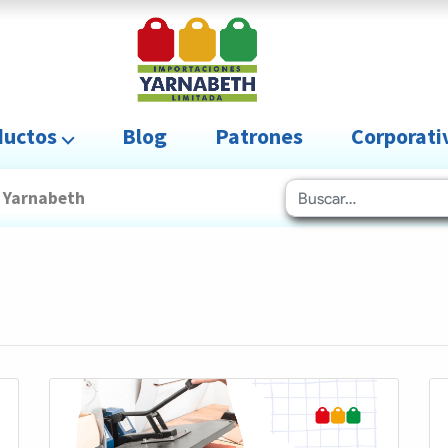
uctos ⌵
Blog
Patrones
Corporat
Yarnabeth