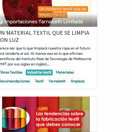
Importaciones Yarnabeth Limitada
N MATERIAL TEXTIL QUE SE LIMPIA
CON LUZ
arece ser que lo que limpiará nuestra ropa en el futuro
erá tenderla al sol. Al menos eso es lo que afirman
ientíficos del Instituto Real de Tecnología de Melbourne
RMIT por sus siglas en inglés),...
Fibras Textiles
Industria textil
Materiales
Recomendaciones
Textil
Yarnabeth
limpieza