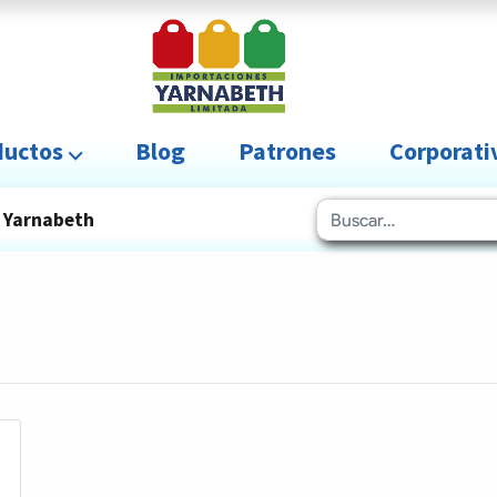
uctos ⌵
Blog
Patrones
Corporat
Yarnabeth