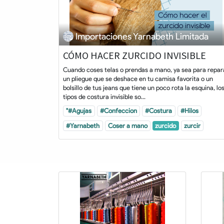
Importaciones Yarnabeth Limitada
CÓMO HACER ZURCIDO INVISIBLE
Cuando coses telas o prendas a mano, ya sea para repar
un pliegue que se deshace en tu camisa favorita o un
bolsillo de tus jeans que tiene un poco rota la esquina, lo
tipos de costura invisible so...
"#Agujas
#Confeccion
#Costura
#Hilos
#Yarnabeth
Coser a mano
zurcido
zurcir