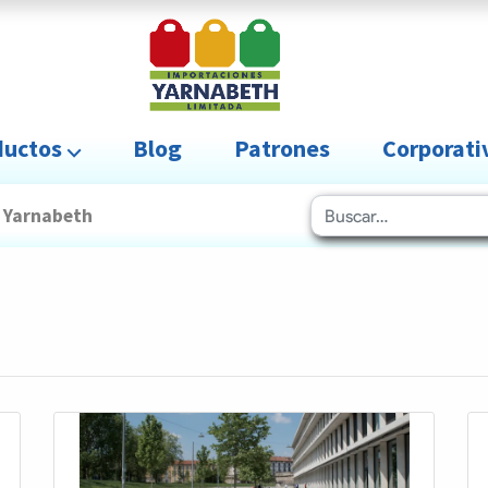
uctos ⌵
Blog
Patrones
Corporat
Yarnabeth